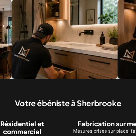
tés de salle de bain, dessinées et posées
Mobilier intégré : b
Votre ébéniste à Sherbrooke
Résidentiel et
Fabrication sur m
commercial
Mesures prises sur place, fa