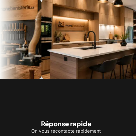
ine
Armoires de cuisine et îlot sur mesure
Vani
Réponse rapide
On vous recontacte rapidement