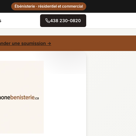
Ébénisterie · résidentiel et commercial
s
438 230-0820
→
nder une soumission →
Centre-du-Québec
Gaspésie–Îles-de-la-
Madeleine
Mauricie
Outaouais