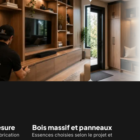
ibliothèques et meubles télé
Vestiaires et rangements d'entrée 
esure
Bois massif et panneaux
brication
Essences choisies selon le projet et