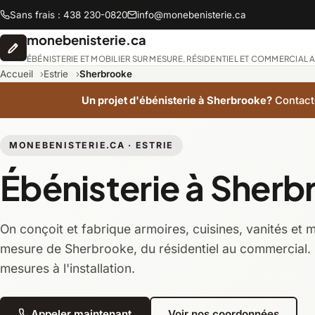
Sans frais : 438 230-0820
info@monebenisterie.ca
monebenisterie.ca
ÉBÉNISTERIE ET MOBILIER SUR MESURE, RÉSIDENTIEL ET COMMERCIAL
Accueil
Estrie
Sherbrooke
Un projet d'ébénisterie à Sherbrooke?
Contact
Abitibi-Témiscamin
MONEBENISTERIE.CA · ESTRIE
Ébénisterie à Sher
Chaudière-Appalac
On conçoit et fabrique armoires, cuisines, vanités et 
Lanaudière
mesure de Sherbrooke, du résidentiel au commercial. 
mesures à l'installation.
Montréal
Saguenay-Lac-Saint
Appeler maintenant
Voir nos coordonnées