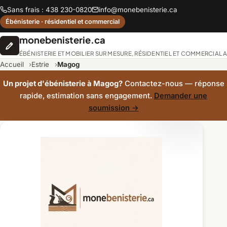
Sans frais : 438 230-0820
info@monebenisterie.ca
Ébénisterie · résidentiel et commercial
monebenisterie.ca
ÉBÉNISTERIE ET MOBILIER SUR MESURE, RÉSIDENTIEL ET COMMERCIAL
Accueil
Estrie
Magog
Un projet d'ébénisterie à Magog?
Contactez-nous — réponse
rapide, estimation sans engagement.
Demander une
soumission →