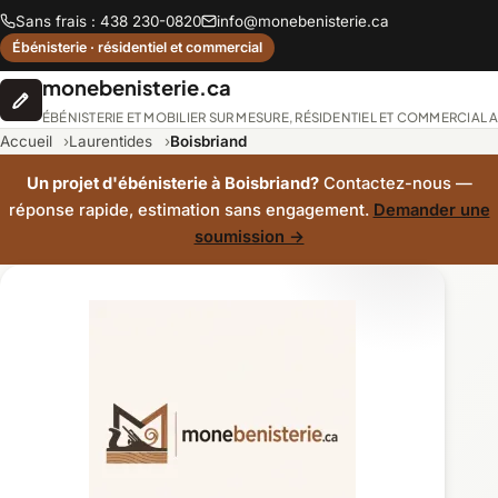
Sans frais : 438 230-0820
info@monebenisterie.ca
Ébénisterie · résidentiel et commercial
monebenisterie.ca
ÉBÉNISTERIE ET MOBILIER SUR MESURE, RÉSIDENTIEL ET COMMERCIAL
Accueil
Laurentides
Boisbriand
Un projet d'ébénisterie à Boisbriand?
Contactez-nous —
réponse rapide, estimation sans engagement.
Demander une
soumission →