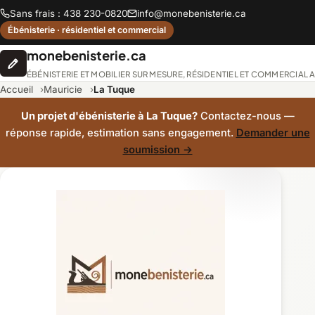
Sans frais : 438 230-0820
info@monebenisterie.ca
Ébénisterie · résidentiel et commercial
monebenisterie.ca
ÉBÉNISTERIE ET MOBILIER SUR MESURE, RÉSIDENTIEL ET COMMERCIAL
Accueil
Mauricie
La Tuque
Un projet d'ébénisterie à La Tuque?
Contactez-nous —
réponse rapide, estimation sans engagement.
Demander une
soumission →