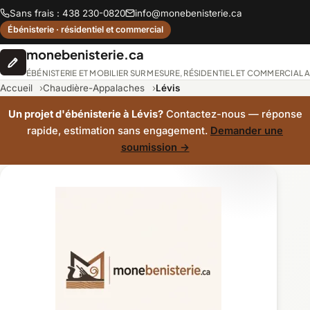
Sans frais : 438 230-0820
info@monebenisterie.ca
Ébénisterie · résidentiel et commercial
monebenisterie.ca
ÉBÉNISTERIE ET MOBILIER SUR MESURE, RÉSIDENTIEL ET COMMERCIAL
Accueil
Chaudière-Appalaches
Lévis
Un projet d'ébénisterie à Lévis?
Contactez-nous — réponse
rapide, estimation sans engagement.
Demander une
soumission →