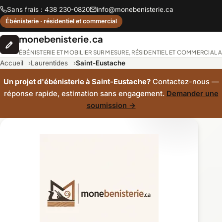
Sans frais : 438 230-0820
info@monebenisterie.ca
Ébénisterie · résidentiel et commercial
monebenisterie.ca
ÉBÉNISTERIE ET MOBILIER SUR MESURE, RÉSIDENTIEL ET COMMERCIAL
Accueil
Laurentides
Saint-Eustache
Un projet d'ébénisterie à Saint-Eustache?
Contactez-nous —
réponse rapide, estimation sans engagement.
Demander une
soumission →